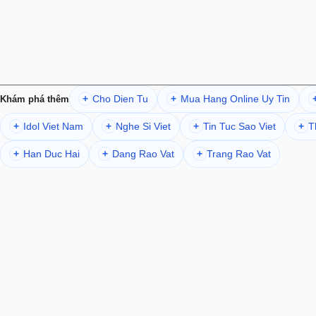
Cho Dien Tu
Mua Hang Online Uy Tin
+
+
Khám phá thêm
Idol Viet Nam
Nghe Si Viet
Tin Tuc Sao Viet
T
+
+
+
+
Han Duc Hai
Dang Rao Vat
Trang Rao Vat
+
+
+