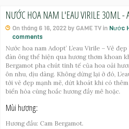
NƯỚC HOA NAM L'EAU VIRILE 30ML - 
On tháng 6 16, 2022 by GAME TV in
Nước
comments
Nước hoa nam Adopt’ L’eau Virile – Vẻ đẹp 
đàn ông thể hiện qua hương thơm khoan k
Bergamot pha chút tinh tế của hoa oải hươ
ôn nhu, dịu dàng. Không dừng lại ở đó, L’e
tới vẻ đẹp mạnh mẽ, dứt khoát khi có thê
biển hòa cùng hoắc hương đầy mê hoặc.
Mùi hương:
Hương đầu: Cam Bergamot.