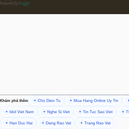
Powered by
Blogger
Cho Dien Tu
Mua Hang Online Uy Tin
+
+
Khám phá thêm
Idol Viet Nam
Nghe Si Viet
Tin Tuc Sao Viet
T
+
+
+
+
Han Duc Hai
Dang Rao Vat
Trang Rao Vat
+
+
+