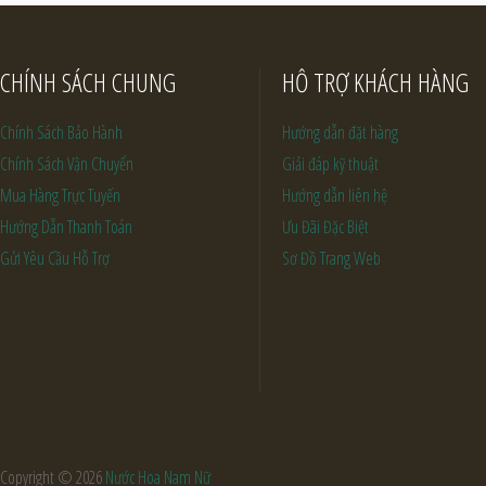
CHÍNH SÁCH CHUNG
HỖ TRỢ KHÁCH HÀNG
Chính Sách Bảo Hành
Hướng dẫn đặt hàng
Chính Sách Vận Chuyển
Giải đáp kỹ thuật
Mua Hàng Trực Tuyến
Hướng dẫn liên hệ
Hướng Dẫn Thanh Toán
Ưu Đãi Đặc Biệt
Gửi Yêu Cầu Hỗ Trợ
Sơ Đồ Trang Web
Copyright ©
2026
Nước Hoa Nam Nữ