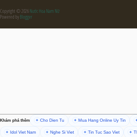
Copyright ©
2026
Nước Hoa Nam Nữ
Powered by
Blogger
Cho Dien Tu
Mua Hang Online Uy Tin
+
+
Khám phá thêm
Idol Viet Nam
Nghe Si Viet
Tin Tuc Sao Viet
T
+
+
+
+