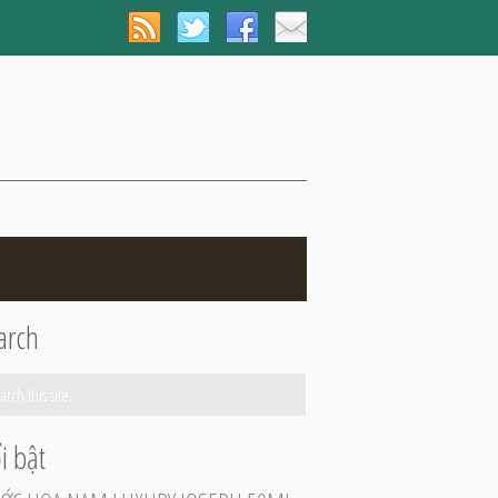
arch
i bật