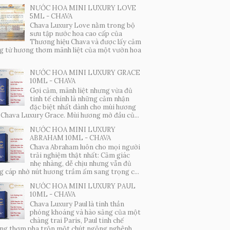
NƯỚC HOA MINI LUXURY LOVE
5ML - CHAVA
Chava Luxury Love nằm trong bộ
sưu tập nước hoa cao cấp của
Thương hiệu Chava và được lấy cảm
g từ hương thơm mãnh liệt của một vườn hoa
NƯỚC HOA MINI LUXURY GRACE
10ML - CHAVA
Gợi cảm, mãnh liệt nhưng vừa đủ
tinh tế chính là những cảm nhận
đặc biệt nhất dành cho mùi hương
 Chava Luxury Grace. Mùi hương mở đầu củ...
NƯỚC HOA MINI LUXURY
ABRAHAM 10ML - CHAVA
Chava Abraham luôn cho mọi người
trải nghiệm thật nhất: Cảm giác
nhẹ nhàng, dễ chịu nhưng vẫn đủ
g cáp nhờ nút hương trầm ấm sang trọng c...
NƯỚC HOA MINI LUXURY PAUL
10ML - CHAVA
Chava Luxury Paul là tinh thần
phóng khoáng và hào sảng của một
chàng trai Paris, Paul tinh chế
ng thơm pha trộn một chút ngông nghênh,