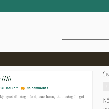
Se
HAVA
ớc Hoa Nam
No comments
ất kỳ người đàn ông hiện đại nào, hương thơm nồng ấm gợi
Nổ