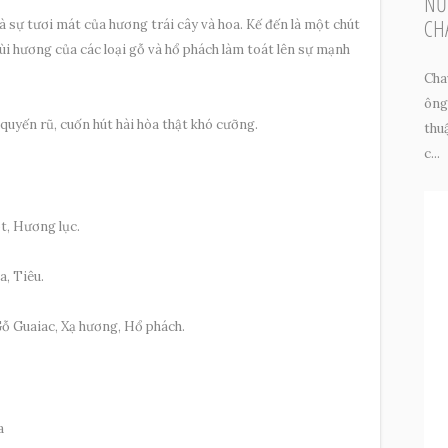
NƯ
CH
à sự tươi mát của hương trái cây và hoa. Kế đến là một chút
mùi hương của các loại gỗ và hổ phách làm toát lên sự mạnh
Cha
ông
quyến rũ, cuốn hút hài hòa thật khó cưỡng.
thu
c...
, Hương lục.
, Tiêu.
ỗ Guaiac, Xạ hương, Hổ phách.
a