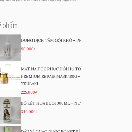
 phẩm
DUNG DỊCH TẮM GỘI KHÔ – PH
90.000₫
MẶT NẠ TÓC PHỤC HỒI HƯ TỔN
PREMIUM REPAIR MASK 180G –
TSUBAKI
225.000₫
BỒ KẾT HOA BƯỞI 300ML – NCT3
340.000₫
DẦU XẢ THẢO DƯỢC BỒ KẾT SẢ CHANH