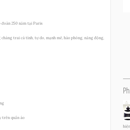
p đoàn 250 năm tại Paris
 chàng trai cá tính, tự do, mạnh mẽ, hào phóng, năng động,
Ph
ng
y trên quần áo
hiện