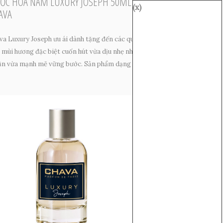
ỚC HOA NAM LUXURY JOSEPH 50ML -
(x)
AVA
va Luxury Joseph ưu ái dành tặng đến các quý
 mùi hương đặc biệt cuốn hút vừa dịu nhẹ nhu
ận vừa mạnh mẽ vững bước. Sản phẩm dạng