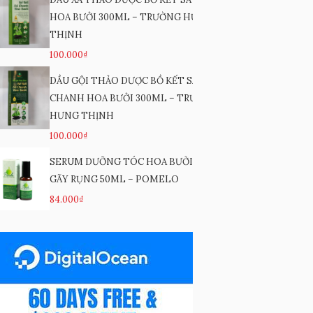
HOA BƯỞI 300ML – TRƯỜNG HƯNG
THỊNH
100.000₫
DẦU GỘI THẢO DƯỢC BỒ KẾT SẢ
CHANH HOA BƯỞI 300ML – TRƯỜNG
HƯNG THỊNH
100.000₫
SERUM DƯỠNG TÓC HOA BƯỞI GIẢM
GÃY RỤNG 50ML – POMELO
84.000₫