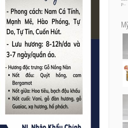
p...
Mỹ