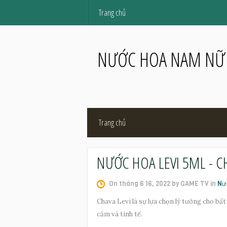
Trang chủ
NƯỚC HOA NAM NỮ
Trang chủ
NƯỚC HOA LEVI 5ML - C
On tháng 6 16, 2022 by GAME TV in
Nư
Chava Levi là sự lựa chọn lý tưởng cho b
cảm và tinh tế.