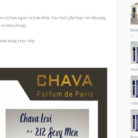
ho cả ban ngày và ban đêm. Đặc biệt phù hợp vào khoảng
u và mùa đông)
hứn
...
 ánh nắng trực tiếp
của
cứn
hươ